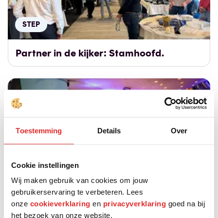
STEP
Partner in de kijker: Stamhoofd.
Toestemming
Details
Over
Plankgas Pop-up
Cookie instellingen
Wij maken gebruik van cookies om jouw
Pop-up van het jaar 2025
gebruikerservaring te verbeteren. Lees
onze
cookieverklaring
en
privacyverklaring
goed na bij
het bezoek van onze website.