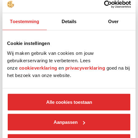
Toestemming
Details
Over
Cookie instellingen
Cara Van Den Cloot
Wij maken gebruik van cookies om jouw
Coördinator Start, Freelance, Onderwijs
gebruikerservaring te verbeteren. Lees
onze
cookieverklaring
en
privacyverklaring
goed na bij
het bezoek van onze website.
Alle cookies toestaan
Sofie Gooris
Adviseur O&O Provincie Vlaams-Brabant & Brussel
Aanpassen