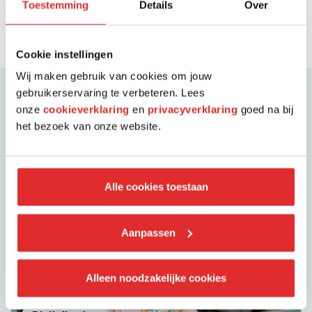
Toestemming
Details
Over
Meer info
Cookie instellingen
Wij maken gebruik van cookies om jouw
gebruikerservaring te verbeteren. Lees
onze
cookieverklaring
en
privacyverklaring
goed na bij
het bezoek van onze website.
Insights in de kijker
Herbeleef onze activiteiten en krijg een zicht op onze
projecten en werking.
Alle cookies toestaan
Aanpassen
Alleen noodzakelijke cookies